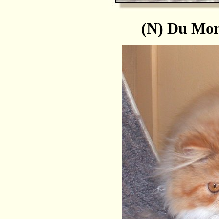
(N) Du Mone